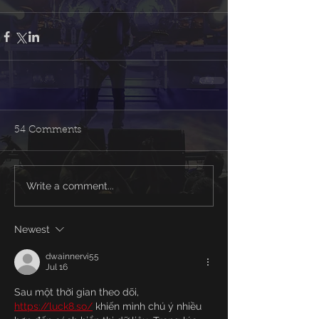
54 Comments
Write a comment...
Newest
dwainnervi55
Jul 16
Sau một thời gian theo dõi, 
https://luck8.so/
 khiến mình chú ý nhiều 