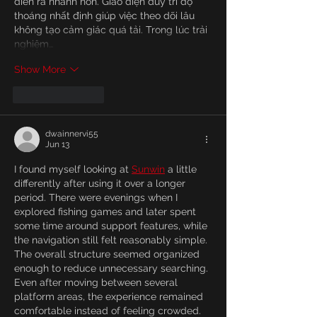
diễn ra nhanh hơn. Giao diện duy trì độ 
thoáng nhất định giúp việc theo dõi lâu 
không tạo cảm giác quá tải. Trong lúc trải 
nghiệm…
Show More
Like
Reply
dwainnervi55
Jun 13
I found myself looking at 
Sunwin
 a little 
differently after using it over a longer 
period. There were evenings when I 
explored fishing games and later spent 
some time around support features, while 
the navigation still felt reasonably simple. 
The overall structure seemed organized 
enough to reduce unnecessary searching. 
Even after moving between several 
platform areas, the experience remained 
comfortable instead of feeling crowded.