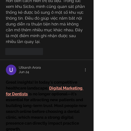
hơn đến cách hiển thị dữ liệu. Trong lúc 
xem khu Sicbo, mình cũng quan sát phần 
thống kê được bổ sung ở một số khu vực 
thông tin. Điều đó giúp việc nắm bắt nội 
dung diễn ra thuận tiện hơn mà không 
cần mở thêm nhiều mục khác nhau. Đây 
là một điểm mình ghi nhận được sau 
nhiều lần quay lại.
Like
Reply
Utkarsh Arora
Jun 24
Great insights! In today's competitive 
healthcare landscape, 
Digital Marketing 
for Dentists
 is no longer optional—it's 
essential for attracting new patients and 
building long-term trust. Most people now 
search online before choosing a dental 
clinic, which means a strong digital 
presence can directly impact practice 
growth.