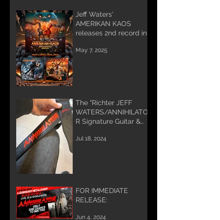
Jeff Waters'
AMERIKAN KAOS
releases 2nd record in
Trilogy
May 7, 2025
The "Richter JEFF
WATERS/ANNIHILATO
R Signature Guitar &
Bass Strap"
Jul 18, 2024
FOR IMMEDIATE
RELEASE:
Jun 4, 2024