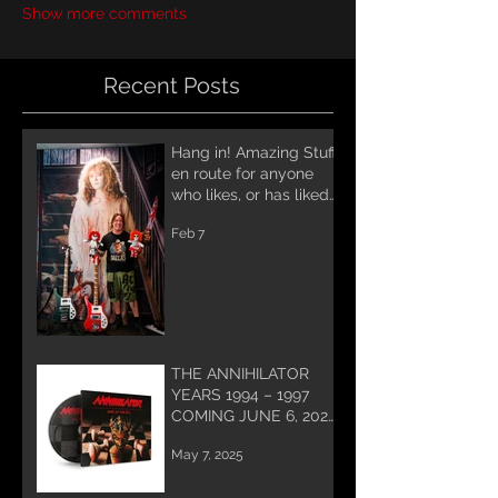
Show more comments
Recent Posts
Hang in! Amazing Stuff
en route for anyone
who likes, or has liked
Annihilator! A lot of
Feb 7
work being done for
you and coming soon!
THE ANNIHILATOR
YEARS 1994 – 1997
COMING JUNE 6, 2025
PREORDER NOW!
May 7, 2025