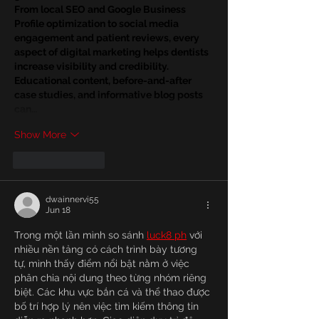
From local SEO and Google Business 
Profile optimization to social media 
engagement and patient reviews, every 
aspect of digital marketing helps dentists 
increase visibility and credibility. 
Educational content, before-and-after 
case studies, and informative blog posts 
can…
Show More
Like
Reply
dwainnervi55
Jun 18
Trong một lần mình so sánh 
luck8 ph
 với 
nhiều nền tảng có cách trình bày tương 
tự, mình thấy điểm nổi bật nằm ở việc 
phân chia nội dung theo từng nhóm riêng 
biệt. Các khu vực bắn cá và thể thao được 
bố trí hợp lý nên việc tìm kiếm thông tin 